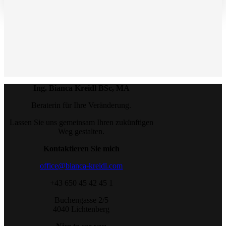
Ing. Bianca Kreidl BSc, MA
Beraterin für Ihre Veränderung.
Lassen Sie uns gemeinsam Ihren zukünftigen
Weg gestalten.
Kontaktieren Sie mich
office@bianca-kreidl.com
+43 650 45 42 45 1
Buchengasse 2/5
4040 Lichtenberg